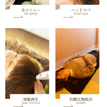
全メニュー
ヘッドスパ
all menu
head spa
頭髪再生
抗酸化陶板浴
hair revival
health